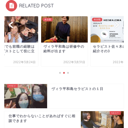
RELATED POST
類
未分類
未分類
経験でも前職の経験は
ヴィラ平和島は研修中の
セラピスト佐々木の
ラピストとして役に立
給料が出ます
紹介その3
ます
2022年3月24日
2022年3月31日
2022年4
ヴィラ平和島セラピストの１日
仕事でわからないことがあればすぐに相
談できます