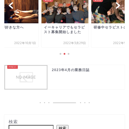
類
未分類
未分類
客が好きな方へ
イーキャリアでもセラピ
研修中セラピストの
スト募集開始しました
2022年10月1日
2022年3月29日
2022年9月
2023年4月の業務日誌
検索
検索