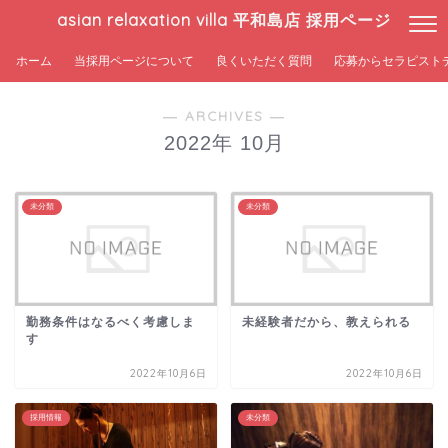
asian relaxation villa 平和島店 採用ページ
ホーム
当採用ページについて
良くいただく質問
応募からセラピスト
― ARCHIVES ―
2022年 10月
未分類
未分類
勤務条件はなるべく考慮しま
未経験者だから、教えられる
す
2022年10月6日
2022年10月6日
採用情報
未分類